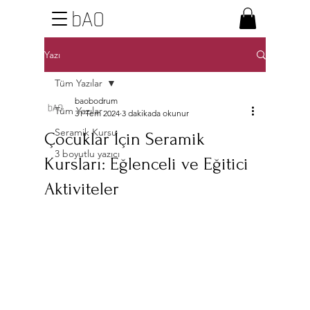
bAO
Yazı
Tüm Yazılar
baobodrum
Tüm Yazılar
31 Tem 2024
3 dakikada okunur
Seramik Kursu
Çocuklar İçin Seramik
3 boyutlu yazıcı
Kursları: Eğlenceli ve Eğitici
Aktiviteler