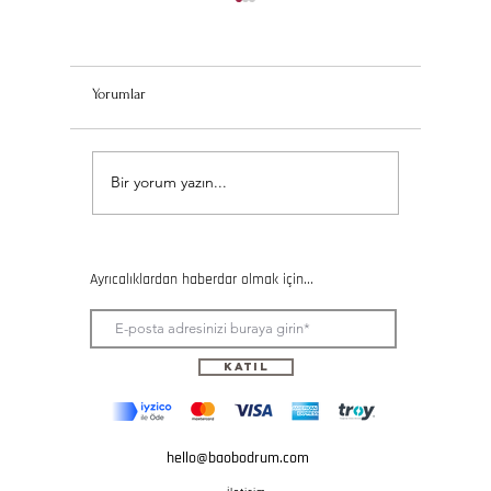
Yorumlar
Seramik Kursuna Katılmadan
Seramik E
Bir yorum yazın...
Önce Bilmeniz Gereken 5
Olmanın Y
Şey
Ötesinde
Ayrıcalıklardan haberdar olmak için...
Katıl
hello@baobodrum.com