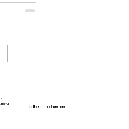
ik
eşmesi
hello@baobodrum.com
e