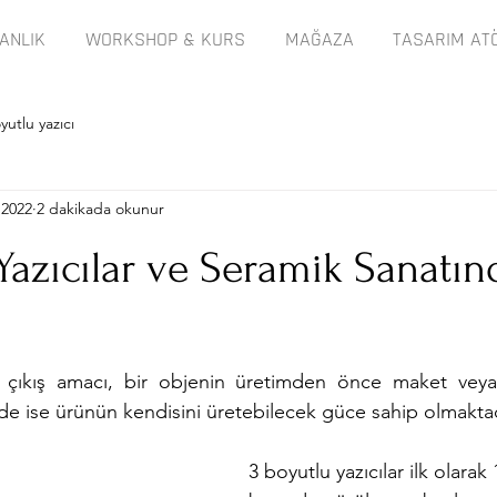
ANLIK
WORKSHOP & KURS
MAĞAZA
TASARIM AT
yutlu yazıcı
 2022
2 dakikada okunur
Yazıcılar ve Seramik Sanatın
ın çıkış amacı, bir objenin üretimden önce maket veya 
 ise ürünün kendisini üretebilecek güce sahip olmaktadı
3 boyutlu yazıcılar ilk olarak 1