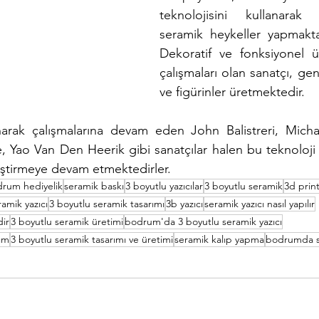
teknolojisini kullanarak
seramik heykeller yapmakta
Dekoratif ve fonksiyonel ü
çalışmaları olan sanatçı, gen
ve figürinler üretmektedir. 
anarak çalışmalarına devam eden John Balistreri, Micha
, Yao Van Den Heerik gibi sanatçılar halen bu teknoloji ü
iştirmeye devam etmektedirler. 
rum hediyelik
seramik baskı
3 boyutlu yazıcılar
3 boyutlu seramik
3d prin
ramik yazıcı
3 boyutlu seramik tasarımı
3b yazıcı
seramik yazıcı nasıl yapılır
dir
3 boyutlu seramik üretimi
bodrum'da 3 boyutlu seramik yazıcı
ım
3 boyutlu seramik tasarımı ve üretimi
seramik kalıp yapma
bodrumda s