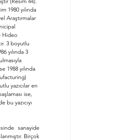
tır (Resim 44). 
tim 1980 yılında 
l Araştırmalar 
icipal 
) Hideo 
r. 3 boyutlu 
986 yılında 3 
ulmasıyla 
ise 1988 yılında 
facturing) 
utlu yazıcılar en 
başlaması ise, 
de bu yazıcıyı 
esinde sanayide 
anmıştır. Birçok 