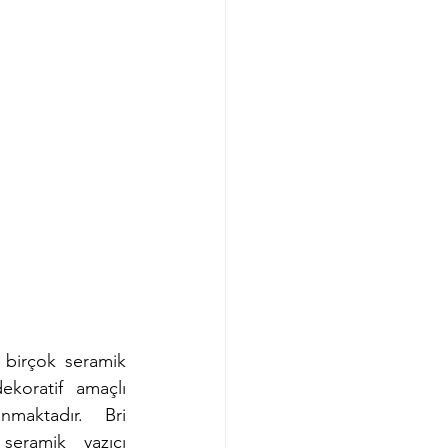
 birçok seramik 
ekoratif amaçlı 
nmaktadır. Bri 
eramik yazıcı 