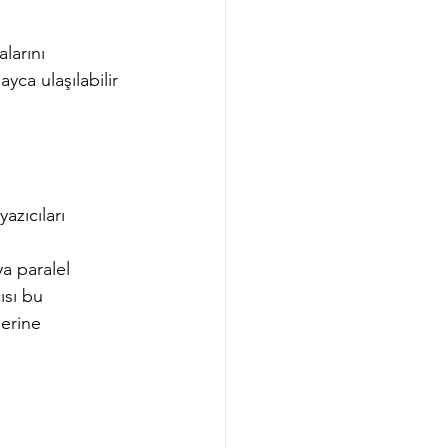
larını 
yca ulaşılabilir 
azıcıları 
a paralel 
ısı bu 
lerine 