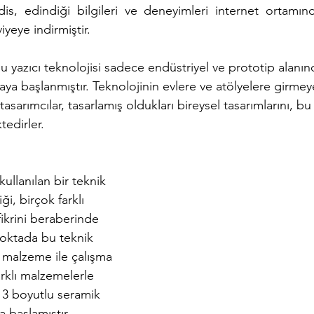
is, edindiği bilgileri ve deneyimleri internet ortamın
iyeye indirmiştir.
yazıcı teknolojisi sadece endüstriyel ve prototip alanınd
aya başlanmıştır. Teknolojinin evlere ve atölyelere girmey
e tasarımcılar, tasarlamış oldukları bireysel tasarımlarını, b
edirler.
kullanılan bir teknik 
i, birçok farklı 
ikrini beraberinde 
noktada bu teknik 
malzeme ile çalışma 
arklı malzemelerle 
 boyutlu seramik 
a başlamıştır.