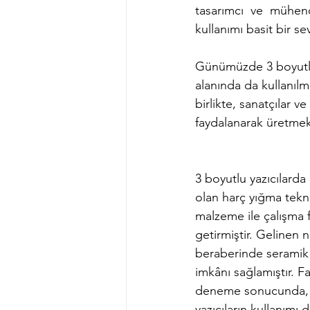
tasarımcı ve mühend
kullanımı basit bir sev
Günümüzde 3 boyutlu 
alanında da kullanılm
birlikte, sanatçılar v
faydalanarak üretmekt
3 boyutlu yazıcılarda 
olan harç yığma tekniğ
malzeme ile çalışma f
getirmiştir. Gelinen 
beraberinde seramik 
imkânı sağlamıştır. F
deneme sonucunda, 3
yazıcıların kullanımı d