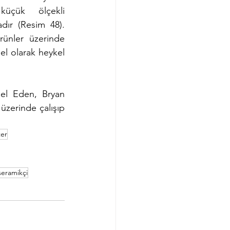
 küçük ölçekli 
dır (Resim 48). 
rünler üzerinde 
el olarak heykel 
el Eden, Bryan 
zerinde çalışıp 
ter
eramikçi