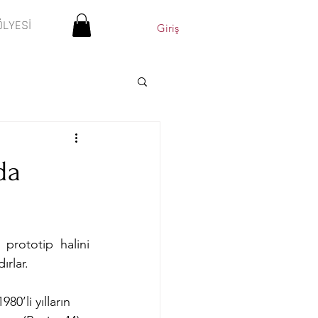
ÖLYESİ
Giriş
da
prototip halini 
rlar. 
980’li yılların 