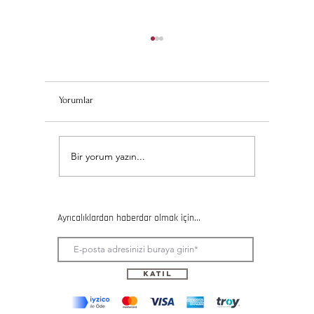
Yorumlar
Seramik Kursuna Katılmadan
Çocuklar 
Bir yorum yazın...
Önce Bilmeniz Gereken 5
Kursları: 
Şey
Aktivitele
Ayrıcalıklardan haberdar olmak için...
Katıl