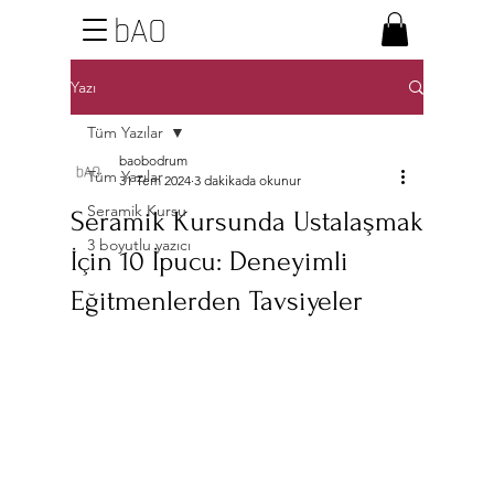
bAO
Yazı
Tüm Yazılar
baobodrum
Tüm Yazılar
31 Tem 2024
3 dakikada okunur
Seramik Kursu
Seramik Kursunda Ustalaşmak
3 boyutlu yazıcı
İçin 10 İpucu: Deneyimli
Eğitmenlerden Tavsiyeler