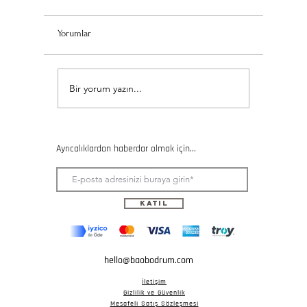
Yorumlar
Seramik Kursuna Katılmadan
Çocuklar 
Bir yorum yazın...
Önce Bilmeniz Gereken 5
Kursları: 
Şey
Aktivitele
Ayrıcalıklardan haberdar olmak için...
Katıl
hello@baobodrum.com
İletişim
Gizlilik ve Güvenlik
Mesafeli Satış Sözleşmesi