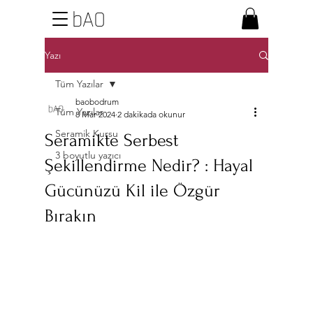
bAO
Yazı
Tüm Yazılar
baobodrum
Tüm Yazılar
8 Mar 2024
2 dakikada okunur
Seramik Kursu
Seramikte Serbest
3 boyutlu yazıcı
Şekillendirme Nedir? : Hayal
Gücünüzü Kil ile Özgür
Bırakın