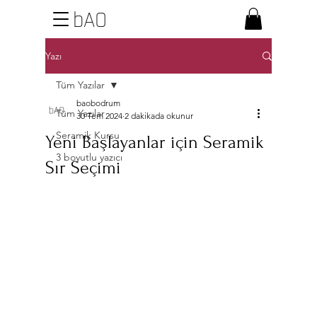
bAO
Yazı
Tüm Yazılar
baobodrum
Tüm Yazılar
30 Tem 2024
2 dakikada okunur
Seramik Kursu
Yeni Başlayanlar için Seramik
3 boyutlu yazıcı
Sır Seçimi