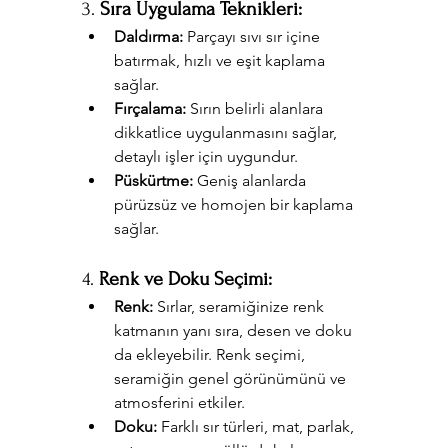
3. 
Sıra Uygulama Teknikleri:
Daldırma:
 Parçayı sıvı sır içine 
batırmak, hızlı ve eşit kaplama 
sağlar.
Fırçalama:
 Sırın belirli alanlara 
dikkatlice uygulanmasını sağlar, 
detaylı işler için uygundur.
Püskürtme:
 Geniş alanlarda 
pürüzsüz ve homojen bir kaplama 
sağlar.
4. 
Renk ve Doku Seçimi:
Renk:
 Sırlar, seramiğinize renk 
katmanın yanı sıra, desen ve doku 
da ekleyebilir. Renk seçimi, 
seramiğin genel görünümünü ve 
atmosferini etkiler.
Doku:
 Farklı sır türleri, mat, parlak, 