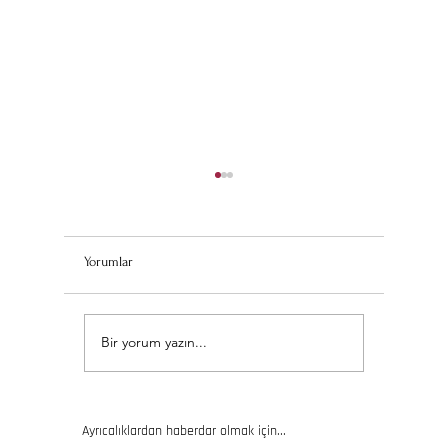
Yorumlar
Seramik Kursuna Katılmadan
Çocuklar 
Bir yorum yazın...
Önce Bilmeniz Gereken 5
Kursları: 
Şey
Aktivitele
Ayrıcalıklardan haberdar olmak için...