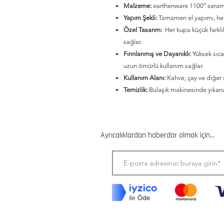
Malzeme:
earthenware 1100° seram
Yapım Şekli:
Tamamen el yapımı, her b
Özel Tasarım:
Her kupa küçük farklılı
sağlar.
Fırınlanmış ve Dayanıklı:
Yüksek sıcakl
uzun ömürlü kullanım sağlar.
Kullanım Alanı:
Kahve, çay ve diğer sı
Temizlik:
Bulaşık makinesinde yıkana
Ayrıcalıklardan haberdar olmak için...