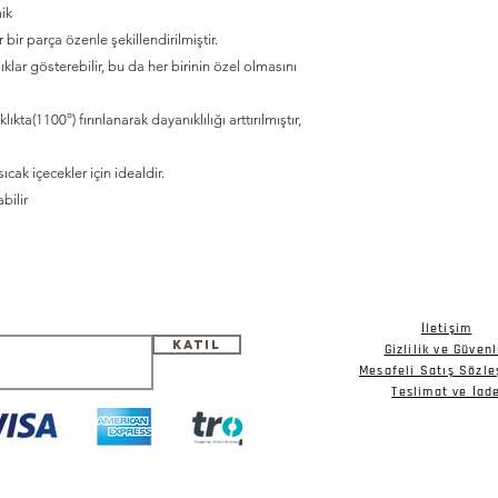
ik
ir parça özenle şekillendirilmiştir.
klar gösterebilir, bu da her birinin özel olmasını
ıkta(1100°) fırınlanarak dayanıklılığı arttırılmıştır,
cak içecekler için idealdir.
bilir
İletişim
Katıl
Gizlilik ve Güvenl
Mesafeli Satış Sözl
Teslimat ve İad