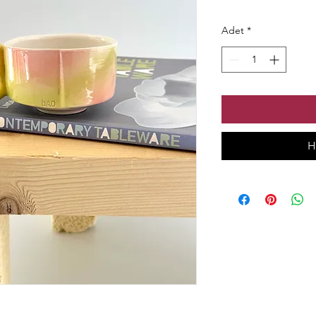
Adet
*
H