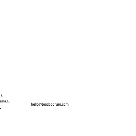
ik
eşmesi
hello@baobodrum.com
e