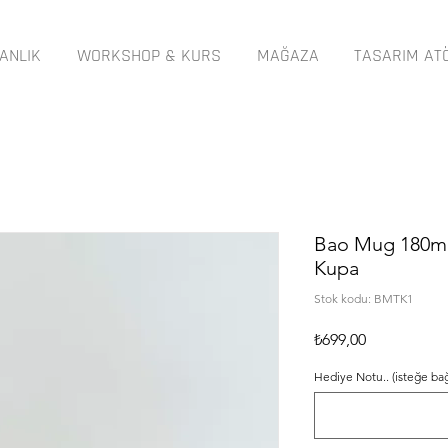
ANLIK
WORKSHOP & KURS
MAĞAZA
TASARIM AT
Bao Mug 180ml
Kupa
Stok kodu: BMTK1
Fiyat
₺699,00
Hediye Notu.. (isteğe bağ