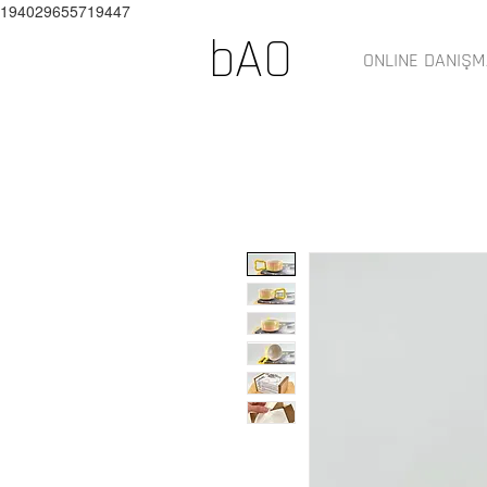
194029655719447
bAO
ONLINE DANIŞM