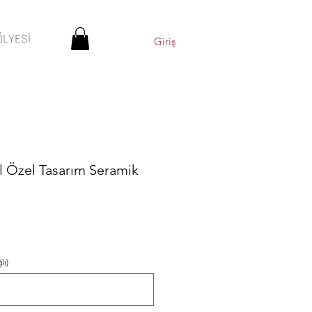
ÖLYESİ
Giriş
 Özel Tasarım Seramik
lı)