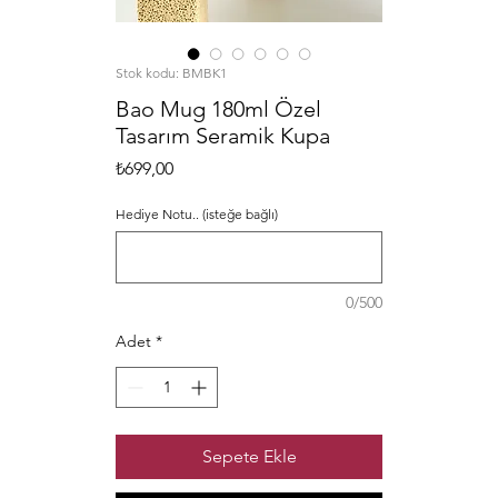
Stok kodu: BMBK1
Bao Mug 180ml Özel
Tasarım Seramik Kupa
Fiyat
₺699,00
Hediye Notu.. (isteğe bağlı)
0/500
Adet
*
Sepete Ekle