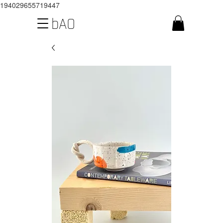
194029655719447
bAO