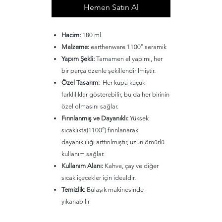
Hemen Satın Al
Hacim:
180 ml
Malzeme:
earthenware 1100° seramik
Yapım Şekli:
Tamamen el yapımı, her
bir parça özenle şekillendirilmiştir.
Özel Tasarım:
Her kupa küçük
farklılıklar gösterebilir, bu da her birinin
özel olmasını sağlar.
Fırınlanmış ve Dayanıklı:
Yüksek
sıcaklıkta(1100°) fırınlanarak
dayanıklılığı arttırılmıştır, uzun ömürlü
kullanım sağlar.
Kullanım Alanı:
Kahve, çay ve diğer
sıcak içecekler için idealdir.
Temizlik:
Bulaşık makinesinde
yıkanabilir