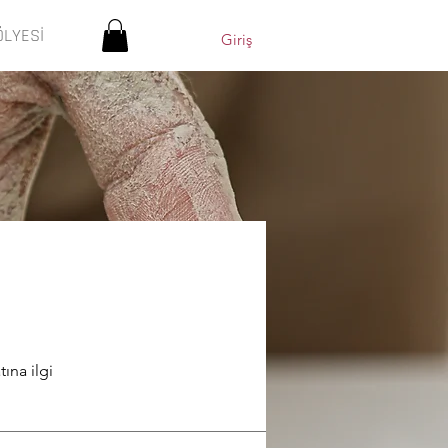
ÖLYESİ
Giriş
ına ilgi