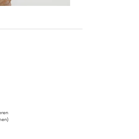
eren
hen)