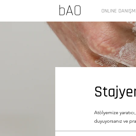
bAO
ONLINE DANIŞM
Stajye
Atölyemize yaratıcı,
duyuyorsanız ve pra