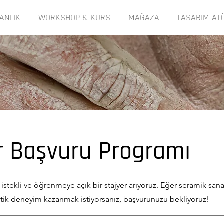
ANLIK
WORKSHOP & KURS
MAĞAZA
TASARIM AT
r Başvuru Programı
 istekli ve öğrenmeye açık bir stajyer arıyoruz. Eğer seramik sanat
tik deneyim kazanmak istiyorsanız, başvurunuzu bekliyoruz!