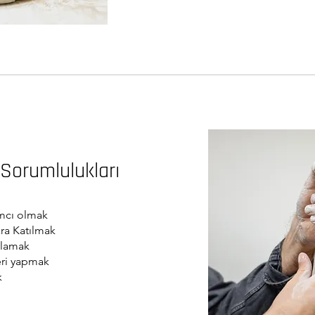
 Sorumlulukları
ımcı olmak
ra Katılmak
ğlamak
leri yapmak
k