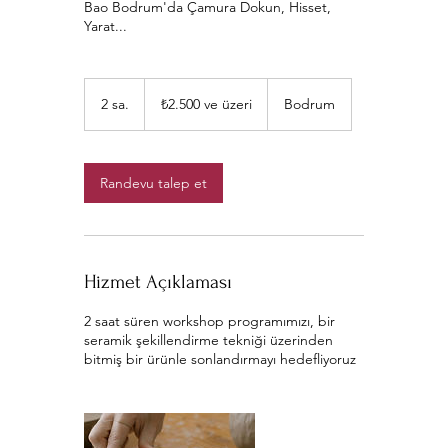
Bao Bodrum'da Çamura Dokun, Hisset,
Yarat...
₺2.500
2 sa.
2
₺2.500 ve üzeri
Bodrum
Türk
s
lirası
a
ve
.
üzeri
Randevu talep et
Hizmet Açıklaması
2 saat süren workshop programımızı, bir
seramik şekillendirme tekniği üzerinden
bitmiş bir ürünle sonlandırmayı hedefliyoruz