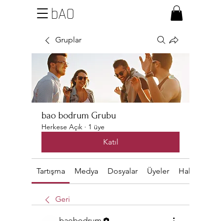
bAO
Gruplar
bao bodrum Grubu
Herkese Açık
·
1 üye
Katıl
Tartışma
Medya
Dosyalar
Üyeler
Hakkında
Geri
baobodrum